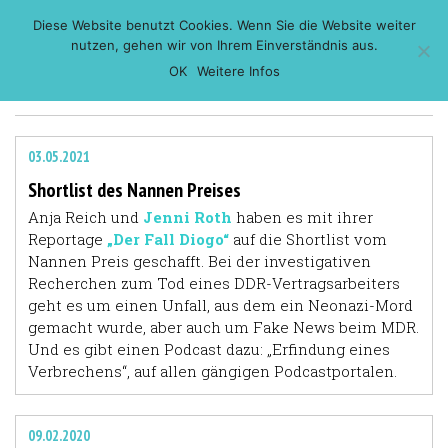
Skip
Diese Website benutzt Cookies. Wenn Sie die Website weiter
to
nutzen, gehen wir von Ihrem Einverständnis aus.
content
OK
Weitere Infos
03.05.2021
Shortlist des Nannen Preises
Anja Reich und
Jenni Roth
haben es mit ihrer
Reportage
„Der Fall Diogo“
auf die Shortlist vom
Nannen Preis geschafft. Bei der investigativen
Recherchen zum Tod eines DDR-Vertragsarbeiters
geht es um einen Unfall, aus dem ein Neonazi-Mord
gemacht wurde, aber auch um Fake News beim MDR.
Und es gibt einen Podcast dazu: „Erfindung eines
Verbrechens“, auf allen gängigen Podcastportalen.
09.02.2020